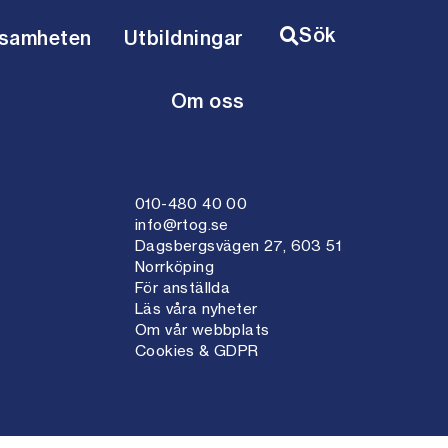
Sök
ksamheten
Utbildningar
n
ing
amhet
Minska olycksrisken
Om oss
010-480 40 00
info@rtog.se
Dagsbergsvägen 27, 603 51
Norrköping
För anställda
Läs våra nyheter
Om vår webbplats
Cookies & GDPR