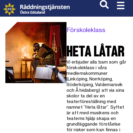
Förskoleklass
HETA LÅTAR
Vi erbjuder alla barn som går
förskoleklass i våra
medlemskommuner
(Linköping, Norrköping,
Söderköping, Valdemarsvik
och Åtvidaberg) att via sina
skolor ta del av en
teaterföreställning med
namnet ”Heta låtar”. Syftet
är att med musikens och
teaterns hjälp skapa en
grundläggande förståelse
för risker som kan finnas i