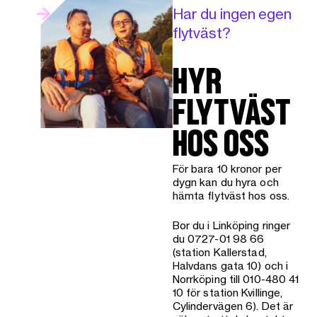
Läs
Har du ingen egen
mer
flytväst?
HYR
FLYTVÄST
HOS OSS
För bara 10 kronor per
dygn kan du hyra och
hämta flytväst hos oss.
Bor du i Linköping ringer
du 0727-01 98 66
(station Kallerstad,
Halvdans gata 10) och i
Norrköping till 010-480 41
10 för station Kvillinge,
Cylindervägen 6). Det är