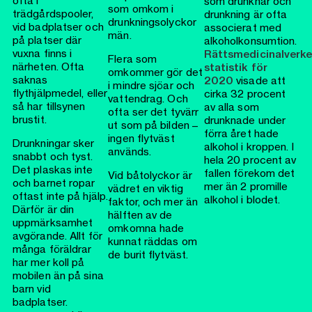
ofta i
som drunknar och
som omkom i
trädgårdspooler,
drunkning är ofta
drunkningsolyckor
vid badplatser och
associerat med
män.
på platser där
alkoholkonsumtion.
vuxna finns i
Rättsmedicinalverke
Flera som
närheten. Ofta
statistik för
omkommer gör det
saknas
2020
visade att
i mindre sjöar och
flythjälpmedel, eller
cirka 32 procent
vattendrag. Och
så har tillsynen
av alla som
ofta ser det tyvärr
brustit.
drunknade under
ut som på bilden –
förra året hade
ingen flytväst
Drunkningar sker
alkohol i kroppen. I
används.
snabbt och tyst.
hela 20 procent av
Det plaskas inte
fallen förekom det
Vid båtolyckor är
och barnet ropar
mer än 2 promille
vädret en viktig
oftast inte på hjälp.
alkohol i blodet.
faktor, och mer än
Därför är din
hälften av de
uppmärksamhet
omkomna hade
avgörande. Allt för
kunnat räddas om
många föräldrar
de burit flytväst.
har mer koll på
mobilen än på sina
barn vid
badplatser.