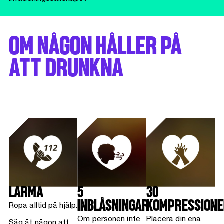
OM NÅGON HÅLLER PÅ
ATT DRUNKNA
LARMA
5
30
INBLÅSNINGAR
KOMPRESSIONE
Ropa alltid på hjälp.
Om personen inte
Placera din ena
Säg åt någon att