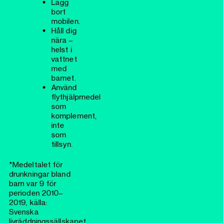
Lägg
bort
mobilen.
Håll dig
nära –
helst i
vattnet
med
barnet.
Använd
flythjälpmedel
som
komplement,
inte
som
tillsyn.
*Medeltalet för
drunkningar bland
barn var 9 för
perioden 2010–
2019, källa:
Svenska
livräddningssällskapet