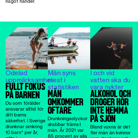
något händer.
Odelad
Män syns
I och vid
uppmärksamhet
mest i
vatten ska du
FULLT FOKUS
statistiken
vara nykter
MÄN
ALKOHOL OCH
PÅ BARNEN
OMKOMMER
DROGER HÖR
Du som förälder
ansvarar alltid för
OFTARE
INTE HEMMA
ditt barns
PÅ SJÖN
Drunkningsolyckor
säkerhet. I Sverige
drabbar främst
drunknar omkring
Bland vuxna är det
män. År 2021 var
10 barn* per år,
fler män än kvinnor
85 procent av alla