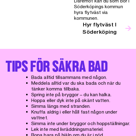
Däremot kan du som bor i
Söderköpings kommun
hyra flytväst via
kommunen.
Hyr flytväst I
Söderköping
TIPS FÖR SÄKRA BAD
Bada alltid tillsammans med någon.
Meddela alltid var du ska bada och när du
tänker komma tillbaka.
Spring inte på bryggor – du kan halka.
Hoppa eller dyk inte på okänt vatten.
Simma längs med stranden.
Knuffa aldrig i eller håll fast någon under
vattnet.
Simma inte under bryggor och hoppställningar.
Lek inte med livräddningsmateriel.
Ropa bara på hjälp om du är i nöd.