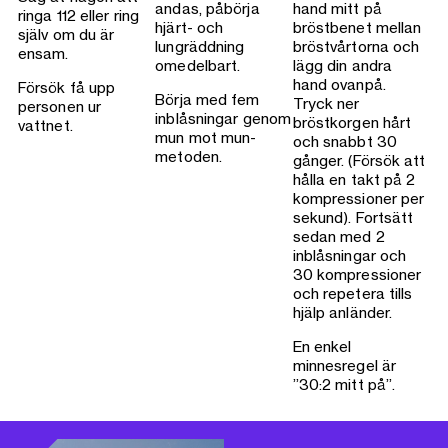
andas, påbörja
hand mitt på
ringa 112 eller ring
hjärt- och
bröstbenet mellan
själv om du är
lungräddning
bröstvårtorna och
ensam.
omedelbart.
lägg din andra
hand ovanpå.
Försök få upp
Börja med fem
Tryck ner
personen ur
inblåsningar genom
bröstkorgen hårt
vattnet.
mun mot mun-
och snabbt 30
metoden.
gånger. (Försök att
hålla en takt på 2
kompressioner per
sekund). Fortsätt
sedan med 2
inblåsningar och
30 kompressioner
och repetera tills
hjälp anländer.
En enkel
minnesregel är
”30:2 mitt på”.