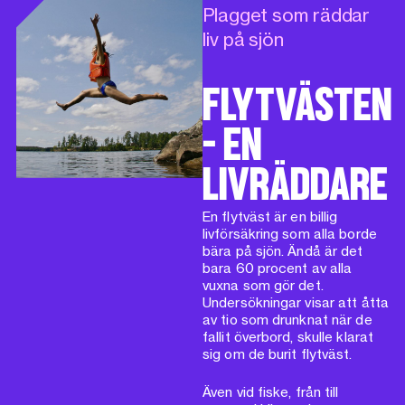
Plagget som räddar
liv på sjön
FLYTVÄSTEN
- EN
LIVRÄDDARE
En flytväst är en billig
livförsäkring som alla borde
bära på sjön. Ändå är det
bara 60 procent av alla
vuxna som gör det.
Undersökningar visar att åtta
av tio som drunknat när de
fallit överbord, skulle klarat
sig om de burit flytväst.
Även vid fiske, från till