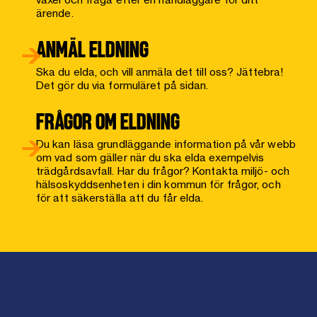
ärende.
ANMÄL ELDNING
Ska du elda, och vill anmäla det till oss? Jättebra!
Det gör du via formuläret på sidan.
FRÅGOR OM ELDNING
Du kan läsa grundläggande information på vår webb
om vad som gäller när du ska elda exempelvis
trädgårdsavfall. Har du frågor? Kontakta miljö- och
hälsoskyddsenheten i din kommun för frågor, och
för att säkerställa att du får elda.