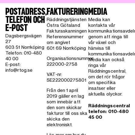
POSTADRESS,
FAKTURERING
MEDIA
TELEFON OCH
Räddningstjänsten
Media kan
Östra Götaland
kontakta vår
E-POST
Fakturaskanningen
kommunikationsavdel
Dagsbergsvägen
Referensnummer
genom att ringa till
27
om angivet
vår växel och
603 51 Norrköping
601 69 Norrköping
hänvisa till
Telefon: 010-480
kommunikationsavdeln
Organisationsnummer:
40 00
Media kan också
222000-2758
E-post:
ringa vår
info@rtog.se
Räddningscentral,
VAT-nr:
om det rör frågor
SE222000275801
om specifika
insatser eller
Från den 1 april
aktuella olyckor.
2019 gäller en lag
som innebär att
Räddningscentral
den som skickar
telefon: 010-480
fakturor till oss ska
45 00
skicka den
elektroniskt.
Läs mer om hur du