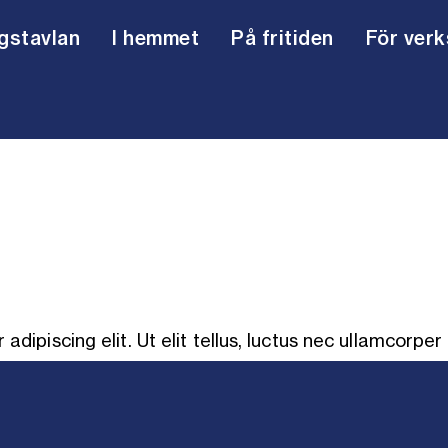
gstavlan
I hemmet
På fritiden
För ver
randskydd och säkerhet
lda utomhus
randfarliga och explosiva varor i verksamhete
tbildningsanläggningar
åra stationer och värn
Översvämn
Issäkerhet
Skola
Vår verks
attensäkerhet
-tjänster och blanketter
dipiscing elit. Ut elit tellus, luctus nec ullamcorper 