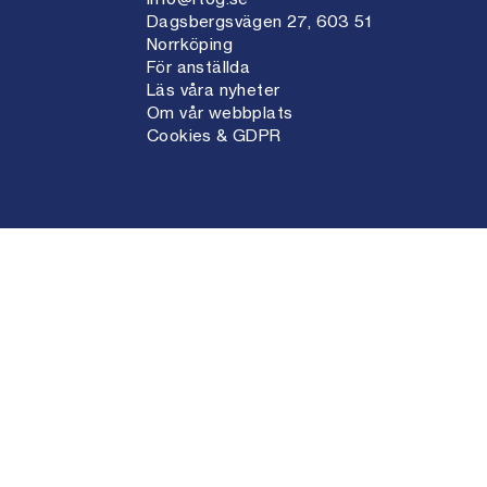
Dagsbergsvägen 27, 603 51
Norrköping
För anställda
Läs våra nyheter
Om vår webbplats
Cookies & GDPR