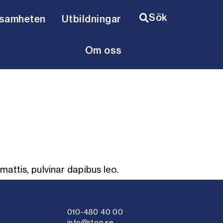
Sök
ksamheten
Utbildningar
n
ing
amhet
Minska olycksrisken
Om oss
mattis, pulvinar dapibus leo.
010-480 40 00
info@rtog.se